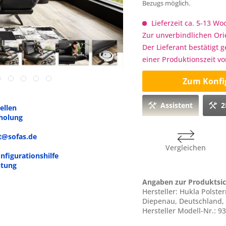
Bezugs möglich.
Lieferzeit ca. 5-13 W
Zur unverbindlichen Ori
Der Lieferant bestätigt 
einer Produktionszeit v
Zum Konfi
Assistent
2
ellen
bholung
rt@sofas.de
Vergleichen
nfigurationshilfe
htung
Angaben zur Produktsic
Hersteller: Hukla Polst
Diepenau, Deutschland,
Hersteller Modell-Nr.: 9