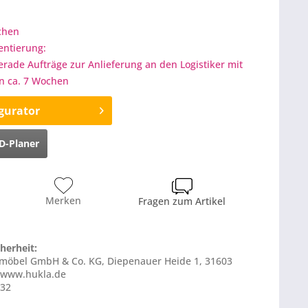
ochen
entierung:
gerade Aufträge zur Anlieferung an den Logistiker mit
on ca. 7 Wochen
gurator
D-Planer
Merken
Fragen zum Artikel
herheit:
ermöbel GmbH & Co. KG, Diepenauer Heide 1, 31603
 www.hukla.de
332