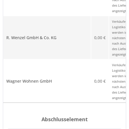
des Liefero
angezeigt.
Verkäufer 
Logistikop
werden im
R. Wenzel GmbH & Co. KG
0,00 €
nächsten Sc
nach Ausw
des Liefero
angezeigt.
Verkäufer 
Logistikop
werden im
Wagner Wohnen GmbH
0,00 €
nächsten Sc
nach Ausw
des Liefero
angezeigt.