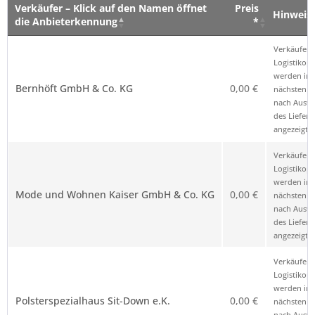
Verkäufer – Klick auf den Namen öffnet
Preis
Hinweis
die Anbieterkennung
*
Verkäufer – Klick auf den Namen öffnet
Preis
Hinweis
Verkäufer 
die Anbieterkennung
*
Logistikop
werden im
Bernhöft GmbH & Co. KG
0,00 €
nächsten Sc
nach Ausw
des Liefero
angezeigt.
Verkäufer 
Logistikop
werden im
Mode und Wohnen Kaiser GmbH & Co. KG
0,00 €
nächsten Sc
nach Ausw
des Liefero
angezeigt.
Verkäufer 
Logistikop
werden im
Polsterspezialhaus Sit-Down e.K.
0,00 €
nächsten Sc
nach Ausw