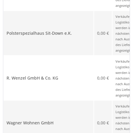
angezeigt.
Verkäufer 
Logistikop
werden im
Polsterspezialhaus Sit-Down e.K.
0,00 €
nächsten Sc
nach Ausw
des Liefero
angezeigt.
Verkäufer 
Logistikop
werden im
R. Wenzel GmbH & Co. KG
0,00 €
nächsten Sc
nach Ausw
des Liefero
angezeigt.
Verkäufer 
Logistikop
werden im
Wagner Wohnen GmbH
0,00 €
nächsten Sc
nach Ausw