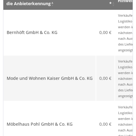
Hinweis
die Anbieterkennung
*
Verkäufer – Klick auf den Namen öffnet
Preis
Hinweis
Verkäufer 
die Anbieterkennung
*
Logistikop
werden im
Bernhöft GmbH & Co. KG
0,00 €
nächsten Sc
nach Ausw
des Liefero
angezeigt.
Verkäufer 
Logistikop
werden im
Mode und Wohnen Kaiser GmbH & Co. KG
0,00 €
nächsten Sc
nach Ausw
des Liefero
angezeigt.
Verkäufer 
Logistikop
werden im
Möbelhaus Pohl GmbH & Co. KG
0,00 €
nächsten Sc
nach Ausw
des Liefero