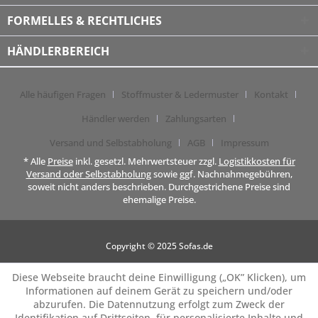
FORMELLES & RECHTLICHES
HÄNDLERBEREICH
Alle häufigen Fragen
Stoffmuster & Ledermuster
Kontakt
Händler werden
Zahlungsarten
Versand und Selbstabholung
AGB
Impressum
* Alle
Preise
inkl. gesetzl. Mehrwertsteuer zzgl.
Logistikkosten für
Versand oder Selbstabholung
sowie ggf. Nachnahmegebühren,
soweit nicht anders beschrieben. Durchgestrichene Preise sind
ehemalige Preise.
Copyright © 2025 Sofas.de
Diese Webseite braucht deine Einwilligung („OK” Klicken), um
Informationen auf deinem Gerät zu speichern und/oder
abzurufen. Die Datennutzung erfolgt zum Zweck der
Identifikation auf Drittseiten, für personalisierte Inhalte und