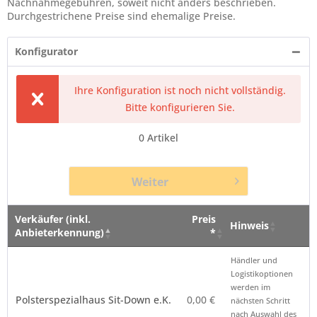
Nachnahmegebühren, soweit nicht anders beschrieben.
Durchgestrichene Preise sind ehemalige Preise.
Konfigurator
Ihre Konfiguration ist noch nicht vollständig.
Bitte konfigurieren Sie.
0
Artikel
Weiter
Verkäufer (inkl.
Preis
Hinweis
Anbieterkennung)
*
Verkäufer (inkl.
Preis
Hinweis
Händler und
Anbieterkennung)
*
Logistikoptionen
werden im
Polsterspezialhaus Sit-Down e.K.
0,00 €
nächsten Schritt
nach Auswahl des