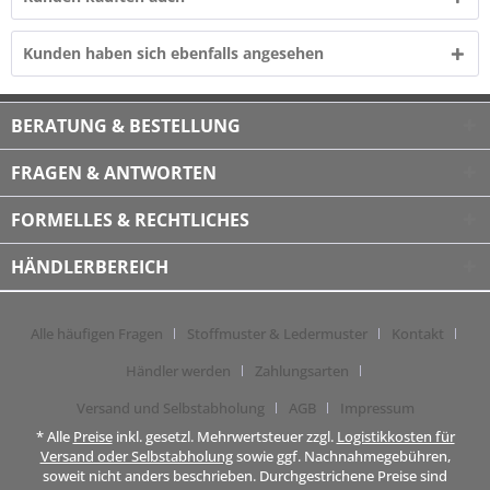
Kunden haben sich ebenfalls angesehen
BERATUNG & BESTELLUNG
FRAGEN & ANTWORTEN
FORMELLES & RECHTLICHES
HÄNDLERBEREICH
Alle häufigen Fragen
Stoffmuster & Ledermuster
Kontakt
Händler werden
Zahlungsarten
Versand und Selbstabholung
AGB
Impressum
* Alle
Preise
inkl. gesetzl. Mehrwertsteuer zzgl.
Logistikkosten für
Versand oder Selbstabholung
sowie ggf. Nachnahmegebühren,
soweit nicht anders beschrieben. Durchgestrichene Preise sind