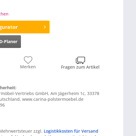
ochen
gurator
D-Planer
Merken
Fragen zum Artikel
herheit:
termöbel-Vertriebs GmbH, Am Jägerheim 1c, 33378
tschland, www.carina-polstermoebel.de
296
. Mehrwertsteuer zzgl.
Logistikkosten für Versand