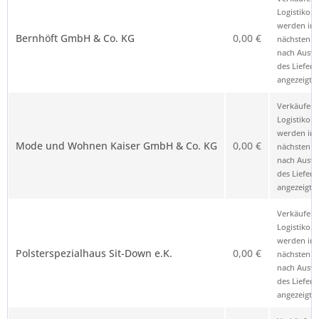
die Anbieterkennung
*
Logistikop
werden im
Bernhöft GmbH & Co. KG
0,00 €
nächsten Sc
nach Ausw
des Liefero
angezeigt.
Verkäufer 
Logistikop
werden im
Mode und Wohnen Kaiser GmbH & Co. KG
0,00 €
nächsten Sc
nach Ausw
des Liefero
angezeigt.
Verkäufer 
Logistikop
werden im
Polsterspezialhaus Sit-Down e.K.
0,00 €
nächsten Sc
nach Ausw
des Liefero
angezeigt.