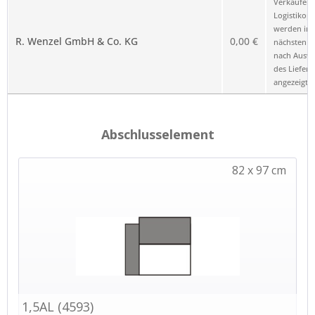
Verkäufer 
Logistikop
werden im
R. Wenzel GmbH & Co. KG
0,00 €
nächsten Sc
nach Ausw
des Liefero
angezeigt.