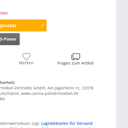
ochen
gurator
D-Planer
Merken
Fragen zum Artikel
herheit:
termöbel-Vertriebs GmbH, Am Jägerheim 1c, 33378
tschland, www.carina-polstermoebel.de
284
. Mehrwertsteuer zzgl.
Logistikkosten für Versand