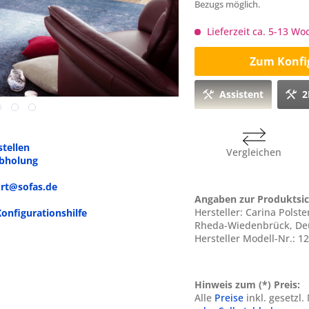
Bezugs möglich.
Lieferzeit ca. 5-13 W
Zum Konfi
Assistent
2
tellen
Vergleichen
abholung
ort@sofas.de
Angaben zur Produktsic
Hersteller: Carina Pols
Konfigurationshilfe
Rheda-Wiedenbrück, Deu
Hersteller Modell-Nr.: 1
Hinweis zum (*) Preis:
Alle
Preise
inkl. gesetzl