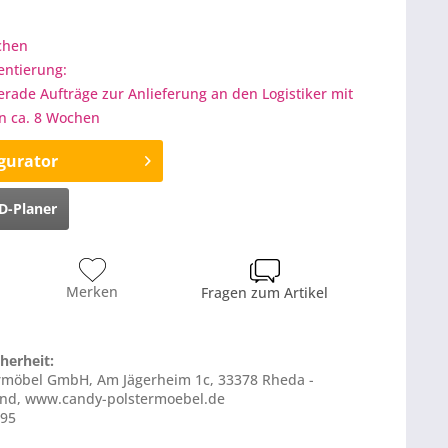
ochen
entierung:
gerade Aufträge zur Anlieferung an den Logistiker mit
on ca. 8 Wochen
gurator
D-Planer
Merken
Fragen zum Artikel
herheit:
ermöbel GmbH, Am Jägerheim 1c, 33378 Rheda -
nd, www.candy-polstermoebel.de
595