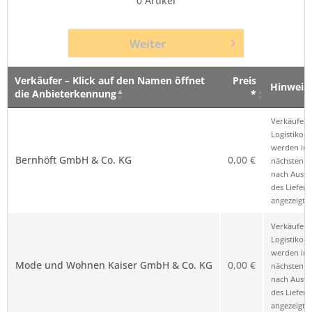
0
Artikel
Weiter
Verkäufer – Klick auf den Namen öffnet
Preis
Hinweis
die Anbieterkennung
*
Verkäufer – Klick auf den Namen öffnet
Preis
Hinweis
Verkäufer 
die Anbieterkennung
*
Logistikop
werden im
Bernhöft GmbH & Co. KG
0,00 €
nächsten Sc
nach Ausw
des Liefero
angezeigt.
Verkäufer 
Logistikop
werden im
Mode und Wohnen Kaiser GmbH & Co. KG
0,00 €
nächsten Sc
nach Ausw
des Liefero
angezeigt.