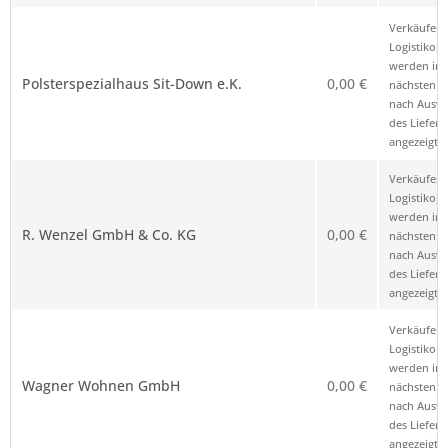
Verkäufer 
Logistikop
werden im
Polsterspezialhaus Sit-Down e.K.
0,00 €
nächsten Sc
nach Ausw
des Liefero
angezeigt.
Verkäufer 
Logistikop
werden im
R. Wenzel GmbH & Co. KG
0,00 €
nächsten Sc
nach Ausw
des Liefero
angezeigt.
Verkäufer 
Logistikop
werden im
Wagner Wohnen GmbH
0,00 €
nächsten Sc
nach Ausw
des Liefero
angezeigt.