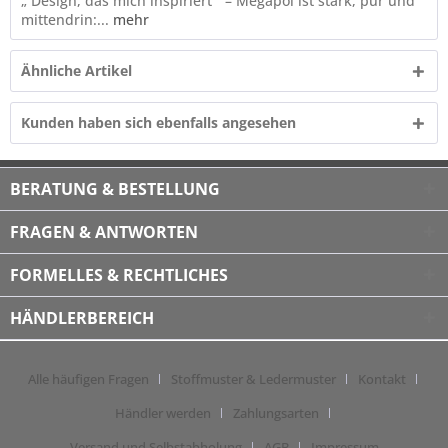
„ Design, das mich inspiriert ” – Megapol ist stark, pur und
mittendrin:...
mehr
Ähnliche Artikel
Kunden haben sich ebenfalls angesehen
BERATUNG & BESTELLUNG
FRAGEN & ANTWORTEN
FORMELLES & RECHTLICHES
HÄNDLERBEREICH
Alle häufigen Fragen
Stoffmuster & Ledermuster
Kontakt
Händler werden
Zahlungsarten
Versand und Selbstabholung
AGB
Impressum