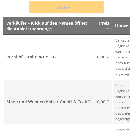
Weiter
Verkäufer – Klick auf den Namen öffnet
Preis
Hinweis
die Anbieterkennung
*
Verkäufer – Klick auf den Namen öffnet
Preis
Hinweis
Verkäufer 
die Anbieterkennung
*
Logistikop
werden im
Bernhöft GmbH & Co. KG
0,00 €
nächsten Sc
nach Ausw
des Liefero
angezeigt.
Verkäufer 
Logistikop
werden im
Mode und Wohnen Kaiser GmbH & Co. KG
0,00 €
nächsten Sc
nach Ausw
des Liefero
angezeigt.
Verkäufer 