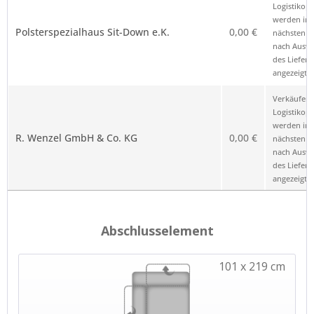
Logistikop
werden im
Polsterspezialhaus Sit-Down e.K.
0,00 €
nächsten Sc
nach Ausw
des Liefero
angezeigt.
Verkäufer 
Logistikop
werden im
R. Wenzel GmbH & Co. KG
0,00 €
nächsten Sc
nach Ausw
des Liefero
angezeigt.