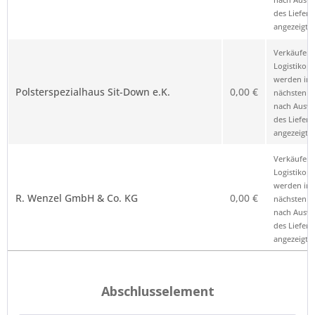
des Liefero
angezeigt.
Verkäufer 
Logistikop
werden im
Polsterspezialhaus Sit-Down e.K.
0,00 €
nächsten Sc
nach Ausw
des Liefero
angezeigt.
Verkäufer 
Logistikop
werden im
R. Wenzel GmbH & Co. KG
0,00 €
nächsten Sc
nach Ausw
des Liefero
angezeigt.