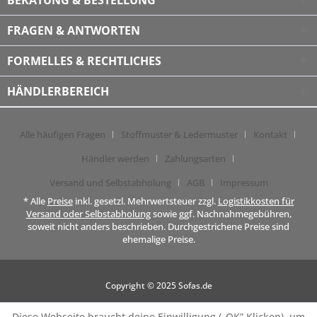
BERATUNG & BESTELLUNG
FRAGEN & ANTWORTEN
FORMELLES & RECHTLICHES
HÄNDLERBEREICH
Alle häufigen Fragen
Stoffmuster & Ledermuster
Kontakt
Händler werden
Zahlungsarten
Versand und Selbstabholung
AGB
Impressum
* Alle
Preise
inkl. gesetzl. Mehrwertsteuer zzgl.
Logistikkosten für
Versand oder Selbstabholung
sowie ggf. Nachnahmegebühren,
soweit nicht anders beschrieben. Durchgestrichene Preise sind
ehemalige Preise.
Copyright © 2025 Sofas.de
Diese Webseite braucht deine Einwilligung („OK” Klicken), um