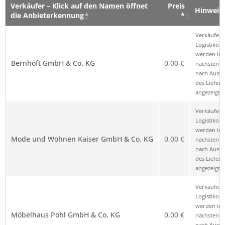
Verkäufer – Klick auf den Namen öffnet
Preis
Hinweis
die Anbieterkennung
*
Verkäufer – Klick auf den Namen öffnet
Preis
Hinweis
Verkäufer 
die Anbieterkennung
*
Logistikop
werden im
Bernhöft GmbH & Co. KG
0,00 €
nächsten Sc
nach Ausw
des Liefero
angezeigt.
Verkäufer 
Logistikop
werden im
Mode und Wohnen Kaiser GmbH & Co. KG
0,00 €
nächsten Sc
nach Ausw
des Liefero
angezeigt.
Verkäufer 
Logistikop
werden im
Möbelhaus Pohl GmbH & Co. KG
0,00 €
nächsten Sc
nach Ausw