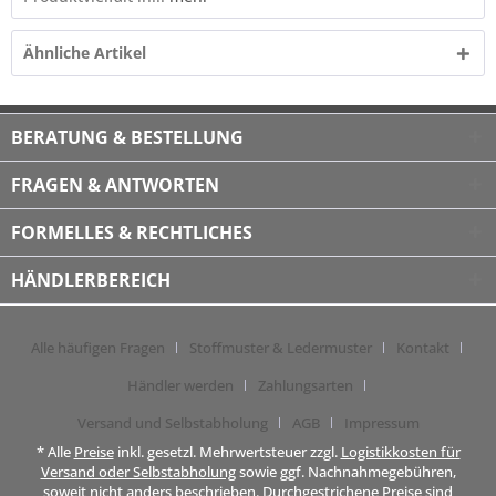
Ähnliche Artikel
BERATUNG & BESTELLUNG
FRAGEN & ANTWORTEN
FORMELLES & RECHTLICHES
HÄNDLERBEREICH
Alle häufigen Fragen
Stoffmuster & Ledermuster
Kontakt
Händler werden
Zahlungsarten
Versand und Selbstabholung
AGB
Impressum
* Alle
Preise
inkl. gesetzl. Mehrwertsteuer zzgl.
Logistikkosten für
Versand oder Selbstabholung
sowie ggf. Nachnahmegebühren,
soweit nicht anders beschrieben. Durchgestrichene Preise sind