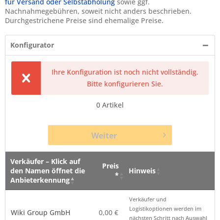
für Versand oder Selbstabholung
sowie ggf.
Nachnahmegebühren, soweit nicht anders beschrieben.
Durchgestrichene Preise sind ehemalige Preise.
Konfigurator
Ihre Konfiguration ist noch nicht vollständig.
Bitte konfigurieren Sie.
0
Artikel
Weiter
Verkäufer – Klick auf
Preis
den Namen öffnet die
Hinweis
*
Anbieterkennung
Verkäufer – Klick auf
Preis
Hinweis
Verkäufer und
den Namen öffnet die
*
Logistikoptionen werden im
Wiki Group GmbH
0,00 €
Anbieterkennung
nächsten Schritt nach Auswahl