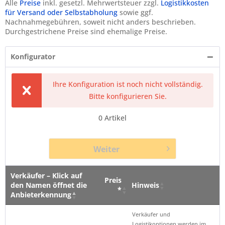
Alle
Preise
inkl. gesetzl. Mehrwertsteuer zzgl.
Logistikkosten
für Versand oder Selbstabholung
sowie ggf.
Nachnahmegebühren, soweit nicht anders beschrieben.
Durchgestrichene Preise sind ehemalige Preise.
Konfigurator
Ihre Konfiguration ist noch nicht vollständig.
Bitte konfigurieren Sie.
0
Artikel
Weiter
Verkäufer – Klick auf
Preis
den Namen öffnet die
Hinweis
*
Anbieterkennung
Verkäufer – Klick auf
Preis
Hinweis
Verkäufer und
den Namen öffnet die
*
Logistikoptionen werden im