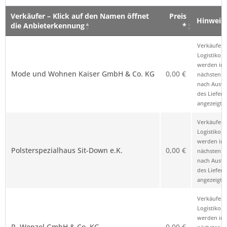
Verkäufer – Klick auf den Namen öffnet
Preis
Hinweis
die Anbieterkennung
*
Verkäufer – Klick auf den Namen öffnet
Preis
Hinweis
Verkäufer 
die Anbieterkennung
*
Logistikop
werden im
Mode und Wohnen Kaiser GmbH & Co. KG
0,00 €
nächsten Sc
nach Ausw
des Liefero
angezeigt.
Verkäufer 
Logistikop
werden im
Polsterspezialhaus Sit-Down e.K.
0,00 €
nächsten Sc
nach Ausw
des Liefero
angezeigt.
Verkäufer 
Logistikop
werden im
R. Wenzel GmbH & Co. KG
0,00 €