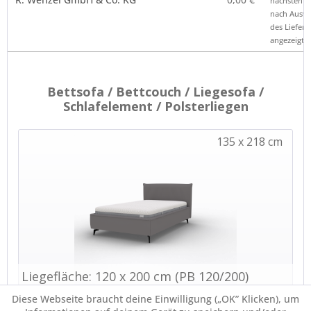
nächsten Sc
nach Ausw
des Liefero
angezeigt.
Diese Webseite braucht deine Einwilligung („OK” Klicken), um