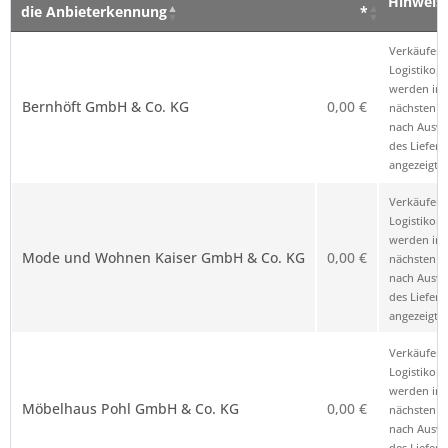
Hinweis
die Anbieterkennung
*
Verkäufer – Klick auf den Namen öffnet
Preis
Hinweis
Verkäufer 
die Anbieterkennung
*
Logistikop
werden im
Bernhöft GmbH & Co. KG
0,00 €
nächsten Sc
nach Ausw
des Liefero
angezeigt.
Verkäufer 
Logistikop
werden im
Mode und Wohnen Kaiser GmbH & Co. KG
0,00 €
nächsten Sc
nach Ausw
des Liefero
angezeigt.
Verkäufer 
Logistikop
werden im
Möbelhaus Pohl GmbH & Co. KG
0,00 €
nächsten Sc
nach Ausw
des Liefero