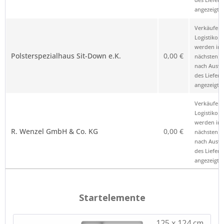
angezeigt.
Verkäufer 
Logistikop
werden im
Polsterspezialhaus Sit-Down e.K.
0,00 €
nächsten Sc
nach Ausw
des Liefero
angezeigt.
Verkäufer 
Logistikop
werden im
R. Wenzel GmbH & Co. KG
0,00 €
nächsten Sc
nach Ausw
des Liefero
angezeigt.