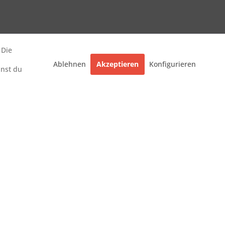
 Die
Ablehnen
Akzeptieren
Konfigurieren
nnst du