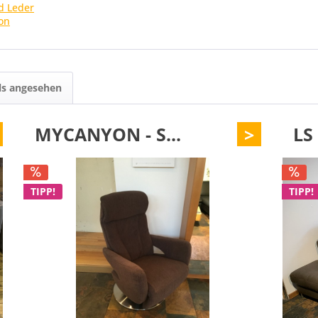
d Leder
on
ls angesehen
MYCANYON - S...
>
LS
TIPP!
TIPP!