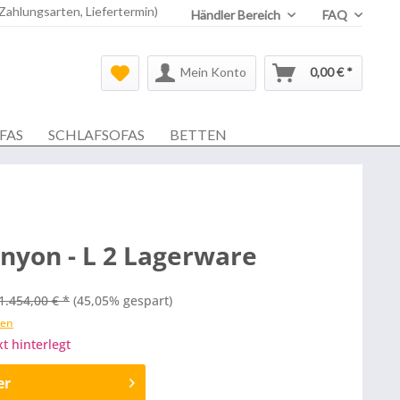
 Zahlungsarten, Liefertermin)
Händler Bereich
FAQ
Mein Konto
0,00 € *
FAS
SCHLAFSOFAS
BETTEN
nyon - L 2 Lagerware
1.454,00 € *
(45,05% gespart)
ten
xt hinterlegt
er