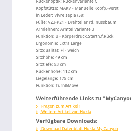
Rückenoptik: Rückenvariante C
Kopfstütze: MAKV - Manuelle Kopfp.-verst.
in Leder: Vivre sepia (58)
Füße: VZ3-P21 - Drehteller rd. nussbaum
Armlehnen: Armteilvariante 3
Funktion: B - Körperdruck,Starth.f.Rück
Ergonomie: Extra Large
Sitzqualität: Fl - weich
Sitzhöhe: 49 cm
Sitztiefe: 53 cm
Rückenhöhe: 112 cm
Liegelänge: 175 cm
Funktion: Turn&Move
Weiterführende Links zu "MyCanyon
Fragen zum Artikel?
Weitere Artikel von Hukla
Verfügbare Downloads:
Download Datenblatt Hukla My Canyon