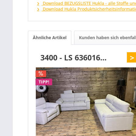
Download BEZUGSLISTE Hukla - alle Stoffe un
Download Hukla Produktsicherheitsinformati
Ähnliche Artikel
Kunden haben sich ebenfal
3400 - LS 636016...
>
TIPP!