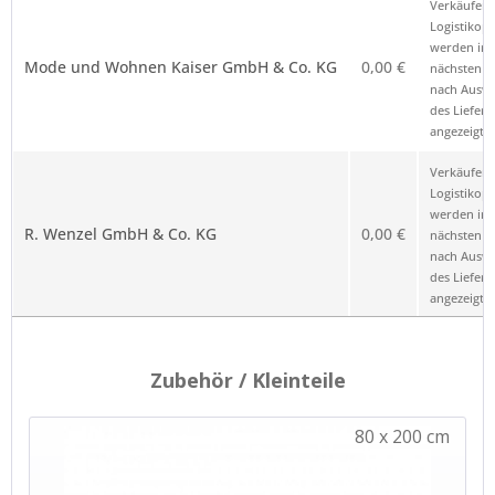
Verkäufer 
die Anbieterkennung
*
Logistikop
werden im
Mode und Wohnen Kaiser GmbH & Co. KG
0,00 €
nächsten Sc
nach Ausw
des Liefero
angezeigt.
Verkäufer 
Logistikop
werden im
R. Wenzel GmbH & Co. KG
0,00 €
nächsten Sc
nach Ausw
des Liefero
angezeigt.