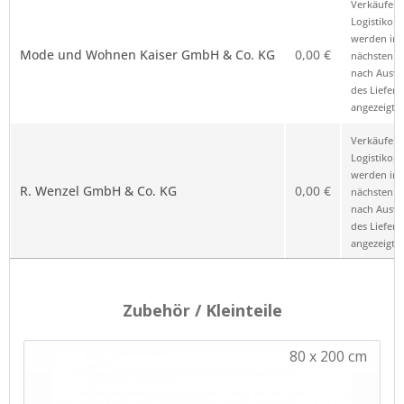
Verkäufer 
die Anbieterkennung
*
Logistikop
werden im
Mode und Wohnen Kaiser GmbH & Co. KG
0,00 €
nächsten Sc
nach Ausw
des Liefero
angezeigt.
Verkäufer 
Logistikop
werden im
R. Wenzel GmbH & Co. KG
0,00 €
nächsten Sc
nach Ausw
des Liefero
angezeigt.