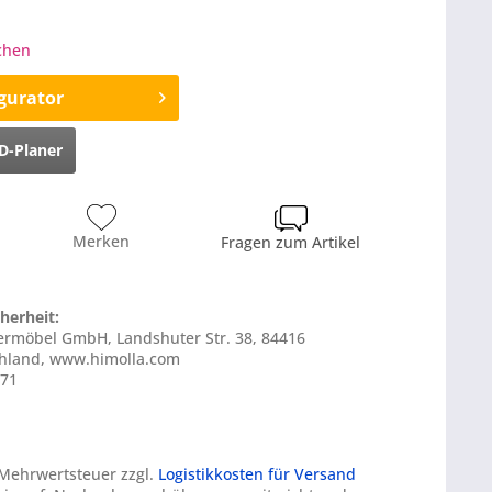
ochen
gurator
D-Planer
Merken
Fragen zum Artikel
herheit:
stermöbel GmbH, Landshuter Str. 38, 84416
chland, www.himolla.com
771
. Mehrwertsteuer zzgl.
Logistikkosten für Versand