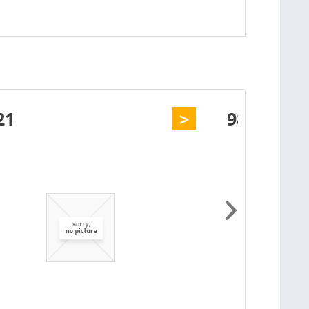
21
>
9874