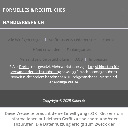
FORMELLES & RECHTLICHES
HÄNDLERBEREICH
Alle häufigen Fragen
Stoffmuster & Ledermuster
Kontakt
Händler werden
Zahlungsarten
Versand und Selbstabholung
AGB
Impressum
* Alle
Preise
inkl. gesetzl. Mehrwertsteuer zzgl.
Logistikkosten für
Versand oder Selbstabholung
sowie ggf. Nachnahmegebühren,
soweit nicht anders beschrieben. Durchgestrichene Preise sind
ehemalige Preise.
Copyright © 2025 Sofas.de
Diese Webseite braucht deine Einwilligung („OK” Klicken), um
Informationen auf deinem Gerät zu speichern und/oder
abzurufen. Die Datennutzung erfolgt zum Zweck der