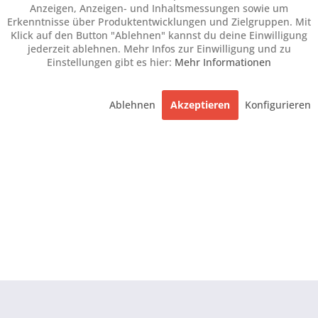
Beschreibung
Anzeigen, Anzeigen- und Inhaltsmessungen sowie um
Erkenntnisse über Produktentwicklungen und Zielgruppen. Mit
Entspanntes Sitzen kombiniert mit einem Höchstmaß an
Klick auf den Button "Ablehnen" kannst du deine Einwilligung
Komfort : Das sind die Relaxsessel von...
mehr
jederzeit ablehnen. Mehr Infos zur Einwilligung und zu
Einstellungen gibt es hier:
Mehr Informationen
Ähnliche Artikel
Ablehnen
Akzeptieren
Konfigurieren
Kunden haben sich ebenfalls angesehen
BERATUNG & BESTELLUNG
FRAGEN & ANTWORTEN
FORMELLES & RECHTLICHES
HÄNDLERBEREICH
Alle häufigen Fragen
Stoffmuster & Ledermuster
Kontakt
Händler werden
Zahlungsarten