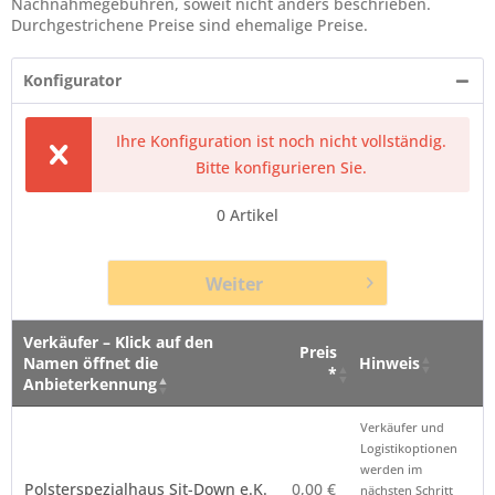
Nachnahmegebühren, soweit nicht anders beschrieben.
Durchgestrichene Preise sind ehemalige Preise.
Konfigurator
Ihre Konfiguration ist noch nicht vollständig.
Bitte konfigurieren Sie.
0
Artikel
Weiter
Verkäufer – Klick auf den
Preis
Namen öffnet die
Hinweis
*
Anbieterkennung
Verkäufer – Klick auf den
Preis
Hinweis
Verkäufer und
Namen öffnet die
*
Logistikoptionen
Anbieterkennung
werden im
Polsterspezialhaus Sit-Down e.K.
0,00 €
nächsten Schritt