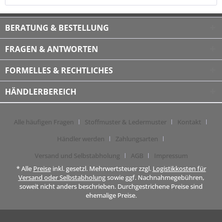
BERATUNG & BESTELLUNG
FRAGEN & ANTWORTEN
FORMELLES & RECHTLICHES
HÄNDLERBEREICH
Alle häufigen Fragen
Stoffmuster & Ledermuster
Kontakt
Händler werden
Zahlungsarten
Versand und Selbstabholung
AGB
Impressum
* Alle
Preise
inkl. gesetzl. Mehrwertsteuer zzgl.
Logistikkosten für
Versand oder Selbstabholung
sowie ggf. Nachnahmegebühren,
soweit nicht anders beschrieben. Durchgestrichene Preise sind
ehemalige Preise.