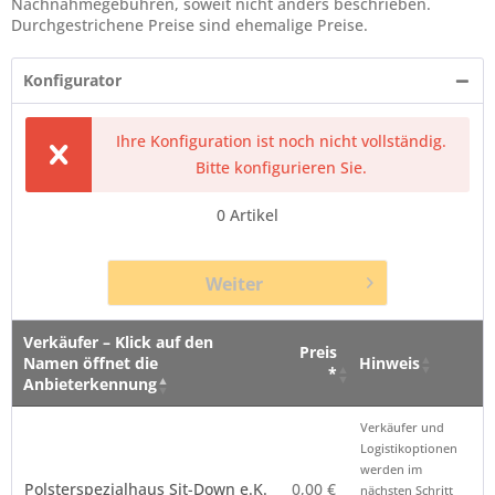
Nachnahmegebühren, soweit nicht anders beschrieben.
Durchgestrichene Preise sind ehemalige Preise.
Konfigurator
Ihre Konfiguration ist noch nicht vollständig.
Bitte konfigurieren Sie.
0
Artikel
Weiter
Verkäufer – Klick auf den
Preis
Namen öffnet die
Hinweis
*
Anbieterkennung
Verkäufer – Klick auf den
Preis
Hinweis
Verkäufer und
Namen öffnet die
*
Logistikoptionen
Anbieterkennung
werden im
Polsterspezialhaus Sit-Down e.K.
0,00 €
nächsten Schritt