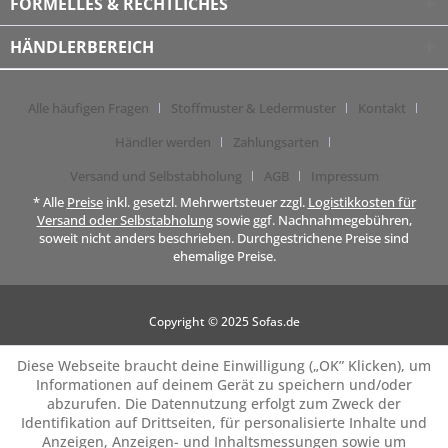
FORMELLES & RECHTLICHES
HÄNDLERBEREICH
Alle häufigen Fragen
Stoffmuster & Ledermuster
Kontakt
Händler werden
Zahlungsarten
Versand und Selbstabholung
AGB
Impressum
* Alle
Preise
inkl. gesetzl. Mehrwertsteuer zzgl.
Logistikkosten für
Versand oder Selbstabholung
sowie ggf. Nachnahmegebühren,
soweit nicht anders beschrieben. Durchgestrichene Preise sind
ehemalige Preise.
Copyright © 2025 Sofas.de
Diese Webseite braucht deine Einwilligung („OK” Klicken), um
Informationen auf deinem Gerät zu speichern und/oder
abzurufen. Die Datennutzung erfolgt zum Zweck der
Identifikation auf Drittseiten, für personalisierte Inhalte und
Anzeigen, Anzeigen- und Inhaltsmessungen sowie um