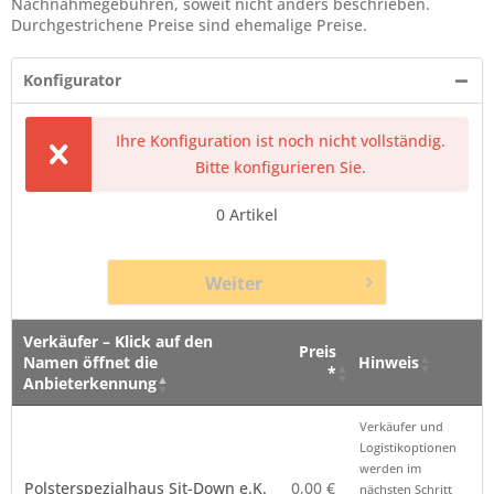
Nachnahmegebühren, soweit nicht anders beschrieben.
Durchgestrichene Preise sind ehemalige Preise.
Konfigurator
Ihre Konfiguration ist noch nicht vollständig.
Bitte konfigurieren Sie.
0
Artikel
Weiter
Verkäufer – Klick auf den
Preis
Namen öffnet die
Hinweis
*
Anbieterkennung
Verkäufer – Klick auf den
Preis
Hinweis
Verkäufer und
Namen öffnet die
*
Logistikoptionen
Anbieterkennung
werden im
Polsterspezialhaus Sit-Down e.K.
0,00 €
nächsten Schritt