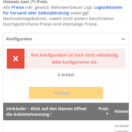
Hinweis zum (*) Preis:
Alle
Preise
inkl. gesetzl. Mehrwertsteuer zzgl.
Logistikkosten
für Versand oder Selbstabholung
sowie ggf.
Nachnahmegebühren, soweit nicht anders beschrieben.
Durchgestrichene Preise sind ehemalige Preise.
Konfigurator
Ihre Konfiguration ist noch nicht vollständig.
Bitte konfigurieren Sie.
0
Artikel
Weiter
Verkäufer – Klick auf den Namen öffnet
Preis
Hinweis
die Anbieterkennung
*
Verkäufer – Klick auf den Namen öffnet
Preis
Hinweis
Verkäufer 
die Anbieterkennung
*
Logistikop