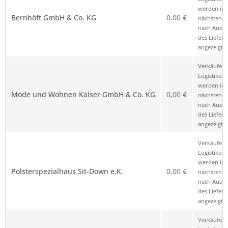
werden im
Bernhöft GmbH & Co. KG
0,00 €
nächsten Sc
nach Ausw
des Liefero
angezeigt.
Verkäufer 
Logistikop
werden im
Mode und Wohnen Kaiser GmbH & Co. KG
0,00 €
nächsten Sc
nach Ausw
des Liefero
angezeigt.
Verkäufer 
Logistikop
werden im
Polsterspezialhaus Sit-Down e.K.
0,00 €
nächsten Sc
nach Ausw
des Liefero
angezeigt.
Verkäufer 