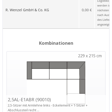
Logistikop
werden im
R. Wenzel GmbH & Co. KG
0,00 €
nächsten Sc
nach Ausw
des Liefero
angezeigt.