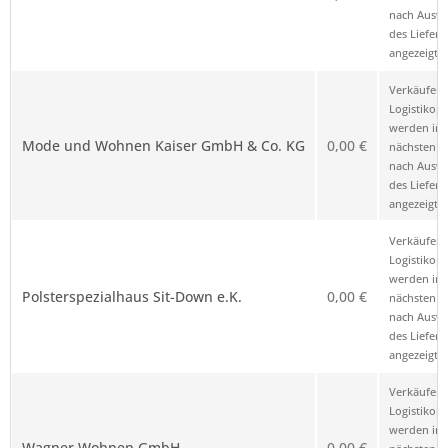
nach Ausw
des Liefero
angezeigt.
Verkäufer 
Logistikop
werden im
Mode und Wohnen Kaiser GmbH & Co. KG
0,00 €
nächsten Sc
nach Ausw
des Liefero
angezeigt.
Verkäufer 
Logistikop
werden im
Polsterspezialhaus Sit-Down e.K.
0,00 €
nächsten Sc
nach Ausw
des Liefero
angezeigt.
Verkäufer 
Logistikop
werden im
Wagner Wohnen GmbH
0,00 €