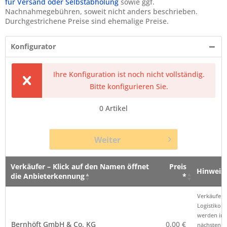
für Versand oder Selbstabholung
sowie ggf.
Nachnahmegebühren, soweit nicht anders beschrieben.
Durchgestrichene Preise sind ehemalige Preise.
Konfigurator
Ihre Konfiguration ist noch nicht vollständig.
Bitte konfigurieren Sie.
0
Artikel
Weiter
Verkäufer – Klick auf den Namen öffnet
Preis
Hinweis
die Anbieterkennung
*
Verkäufer – Klick auf den Namen öffnet
Preis
Hinweis
Verkäufer 
die Anbieterkennung
*
Logistikop
werden im
Bernhöft GmbH & Co. KG
0,00 €
nächsten Sc