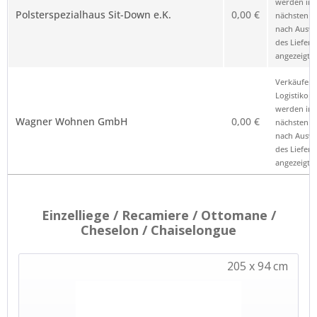
werden im
Polsterspezialhaus Sit-Down e.K.
0,00 €
nächsten Sc
nach Ausw
des Liefero
angezeigt.
Verkäufer 
Logistikop
werden im
Wagner Wohnen GmbH
0,00 €
nächsten Sc
nach Ausw
des Liefero
angezeigt.