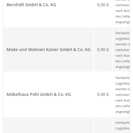
Bernhöft GmbH & Co. KG
0,00 €
nächsten Sc
nach Ausw
des Liefero
angezeigt.
Verkäufer 
Logistikop
werden im
Mode und Wohnen Kaiser GmbH & Co. KG
0,00 €
nächsten Sc
nach Ausw
des Liefero
angezeigt.
Verkäufer 
Logistikop
werden im
Möbelhaus Pohl GmbH & Co. KG
0,00 €
nächsten Sc
nach Ausw
des Liefero
angezeigt.
Verkäufer 
Logistikop