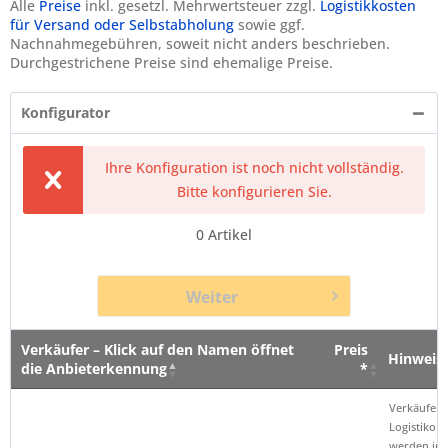
Alle
Preise
inkl. gesetzl. Mehrwertsteuer zzgl.
Logistikkosten
für Versand oder Selbstabholung
sowie ggf.
Nachnahmegebühren, soweit nicht anders beschrieben.
Durchgestrichene Preise sind ehemalige Preise.
Konfigurator
Ihre Konfiguration ist noch nicht vollständig.
Bitte konfigurieren Sie.
0
Artikel
Weiter
Verkäufer – Klick auf den Namen öffnet
Preis
Hinweis
die Anbieterkennung
*
Verkäufer – Klick auf den Namen öffnet
Preis
Hinweis
Verkäufer 
die Anbieterkennung
*
Logistikop
werden im