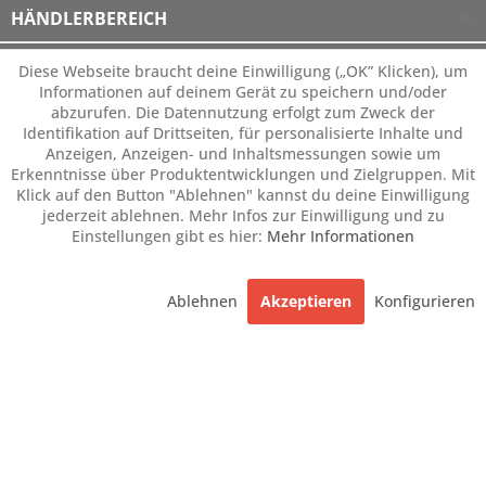
HÄNDLERBEREICH
Diese Webseite braucht deine Einwilligung („OK” Klicken), um
Alle häufigen Fragen
Stoffmuster & Ledermuster
Kontakt
Informationen auf deinem Gerät zu speichern und/oder
abzurufen. Die Datennutzung erfolgt zum Zweck der
Händler werden
Zahlungsarten
Identifikation auf Drittseiten, für personalisierte Inhalte und
Anzeigen, Anzeigen- und Inhaltsmessungen sowie um
Versand und Selbstabholung
AGB
Impressum
Erkenntnisse über Produktentwicklungen und Zielgruppen. Mit
* Alle
Preise
inkl. gesetzl. Mehrwertsteuer zzgl.
Logistikkosten für
Klick auf den Button "Ablehnen" kannst du deine Einwilligung
Versand oder Selbstabholung
sowie ggf. Nachnahmegebühren,
jederzeit ablehnen. Mehr Infos zur Einwilligung und zu
soweit nicht anders beschrieben. Durchgestrichene Preise sind
Einstellungen gibt es hier:
Mehr Informationen
ehemalige Preise.
Ablehnen
Akzeptieren
Konfigurieren
Copyright © 2025 Sofas.de