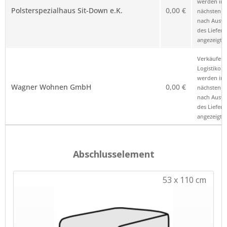
werden im
Polsterspezialhaus Sit-Down e.K.
0,00 €
nächsten Sc
nach Ausw
des Liefero
angezeigt.
Verkäufer 
Logistikop
werden im
Wagner Wohnen GmbH
0,00 €
nächsten Sc
nach Ausw
des Liefero
angezeigt.