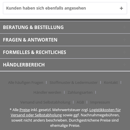
Kunden haben sich ebenfalls angesehen
BERATUNG & BESTELLUNG
FRAGEN & ANTWORTEN
FORMELLES & RECHTLICHES
HÄNDLERBEREICH
Alle häufigen Fragen
Stoffmuster & Ledermuster
Kontakt
Händler werden
Zahlungsarten
Versand und Selbstabholung
AGB
Impressum
* Alle
Preise
inkl. gesetzl. Mehrwertsteuer zzgl.
Logistikkosten für
Versand oder Selbstabholung
sowie ggf. Nachnahmegebühren,
soweit nicht anders beschrieben. Durchgestrichene Preise sind
ehemalige Preise.