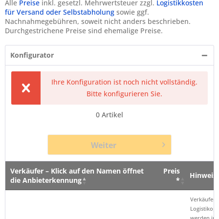
Alle
Preise
inkl. gesetzl. Mehrwertsteuer zzgl.
Logistikkosten
für Versand oder Selbstabholung
sowie ggf.
Nachnahmegebühren, soweit nicht anders beschrieben.
Durchgestrichene Preise sind ehemalige Preise.
Konfigurator
Ihre Konfiguration ist noch nicht vollständig.
Bitte konfigurieren Sie.
0
Artikel
Weiter
Verkäufer – Klick auf den Namen öffnet
Preis
Hinweis
die Anbieterkennung
*
Verkäufer – Klick auf den Namen öffnet
Preis
Hinweis
Verkäufer 
die Anbieterkennung
*
Logistikop
werden im