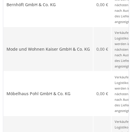
Bernhöft GmbH & Co. KG
0,00 €
nächsten Sc
nach Ausw
des Liefero
angezeigt.
Verkäufer 
Logistikop
werden im
Mode und Wohnen Kaiser GmbH & Co. KG
0,00 €
nächsten Sc
nach Ausw
des Liefero
angezeigt.
Verkäufer 
Logistikop
werden im
Möbelhaus Pohl GmbH & Co. KG
0,00 €
nächsten Sc
nach Ausw
des Liefero
angezeigt.
Verkäufer 
Logistikop