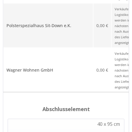
Verkäufer 
Logistikop
werden im
Polsterspezialhaus Sit-Down e.K.
0,00 €
nächsten Sc
nach Ausw
des Liefero
angezeigt.
Verkäufer 
Logistikop
werden im
Wagner Wohnen GmbH
0,00 €
nächsten Sc
nach Ausw
des Liefero
angezeigt.