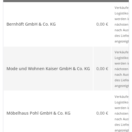
Verkäufer – Klick auf den Namen öffnet
Preis
Hinweis
Verkäufer 
die Anbieterkennung
*
Logistikop
werden im
Bernhöft GmbH & Co. KG
0,00 €
nächsten Sc
nach Ausw
des Liefero
angezeigt.
Verkäufer 
Logistikop
werden im
Mode und Wohnen Kaiser GmbH & Co. KG
0,00 €
nächsten Sc
nach Ausw
des Liefero
angezeigt.
Verkäufer 
Logistikop
werden im
Möbelhaus Pohl GmbH & Co. KG
0,00 €
nächsten Sc
nach Ausw
des Liefero
angezeigt.