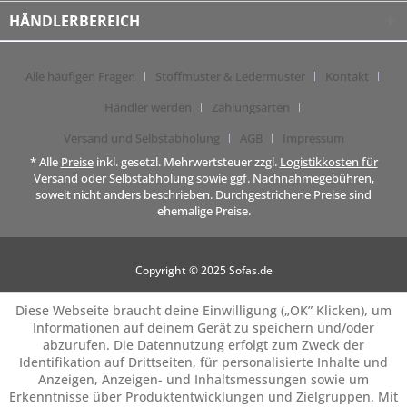
HÄNDLERBEREICH
Alle häufigen Fragen
Stoffmuster & Ledermuster
Kontakt
Händler werden
Zahlungsarten
Versand und Selbstabholung
AGB
Impressum
* Alle
Preise
inkl. gesetzl. Mehrwertsteuer zzgl.
Logistikkosten für
Versand oder Selbstabholung
sowie ggf. Nachnahmegebühren,
soweit nicht anders beschrieben. Durchgestrichene Preise sind
ehemalige Preise.
Copyright © 2025 Sofas.de
Diese Webseite braucht deine Einwilligung („OK” Klicken), um
Informationen auf deinem Gerät zu speichern und/oder
abzurufen. Die Datennutzung erfolgt zum Zweck der
Identifikation auf Drittseiten, für personalisierte Inhalte und
Anzeigen, Anzeigen- und Inhaltsmessungen sowie um
Erkenntnisse über Produktentwicklungen und Zielgruppen. Mit