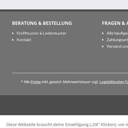
BERATUNG & BESTELLUNG
FRAGEN &
Stoffmuster & Ledermuster
Alle häufig
Kontakt
Zahlungsar
Versand un
* Alle
Preise
inkl. gesetzl. Mehrwertsteuer zzgl.
Logistikkosten f
Diese Webseite braucht deine Einwilligung („OK” Klicken), um