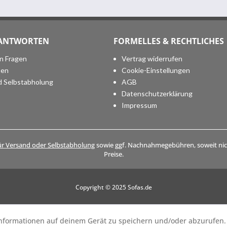
 ANTWORTEN
FORMELLES & RECHTLICHES
en Fragen
Vertrag widerrufen
ten
Cookie-Einstellungen
d Selbstabholung
AGB
Datenschutzerklärung
Impressum
ür Versand oder Selbstabholung
sowie ggf. Nachnahmegebühren, soweit nich
Preise.
Copyright © 2025 Sofas.de
 Informationen auf deinem Gerät zu speichern und/oder abzurufen.