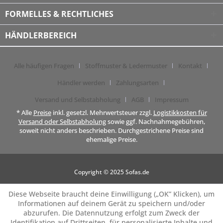
FORMELLES & RECHTLICHES
HÄNDLERBEREICH
Alle häufigen Fragen
Stoffmuster & Ledermuster
Kontakt
Händler werden
Zahlungsarten
Versand und Selbstabholung
AGB
Impressum
* Alle
Preise
inkl. gesetzl. Mehrwertsteuer zzgl.
Logistikkosten für
Versand oder Selbstabholung
sowie ggf. Nachnahmegebühren,
soweit nicht anders beschrieben. Durchgestrichene Preise sind
ehemalige Preise.
Copyright © 2025 Sofas.de
Diese Webseite braucht deine Einwilligung („OK” Klicken), um
Informationen auf deinem Gerät zu speichern und/oder
abzurufen. Die Datennutzung erfolgt zum Zweck der
Identifikation auf Drittseiten, für personalisierte Inhalte und