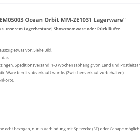
-EM05003 Ocean Orbit MM-ZE1031 Lagerware"
 aus unserem Lagerbestand, Showroomware oder Rückläufer.
uszug etwas vor. Siehe Bild.
1 dar.
 Kitzingen. Speditionsversand: 1-3 Wochen (abhängig von Land und Postleitzah
 die Ware bereits abverkauft wurde. (Zwischenverkauf vorbehalten)
enkorb).
äche echt bezogen, nur in Verbindung mit Spitzecke (SE) oder Canape möglich