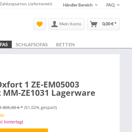
 Zahlungsarten, Liefertermin)
Händler Bereich
FAQ
Mein Konto
0,00 € *
FAS
SCHLAFSOFAS
BETTEN
xfort 1 ZE-EM05003
t MM-ZE1031 Lagerware
1.805,00 € *
(51,02% gespart)
ten
xt hinterlegt