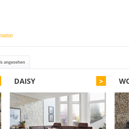
rmation
ls angesehen
DAISY
>
WO