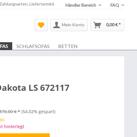
 Zahlungsarten, Liefertermin)
Händler Bereich
FAQ
Mein Konto
0,00 € *
FAS
SCHLAFSOFAS
BETTEN
Dakota LS 672117
870,00 € *
(54,02% gespart)
ten
xt hinterlegt