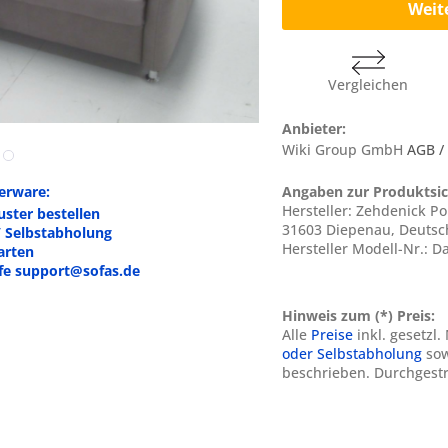
Weit
Vergleichen
Anbieter:
Wiki Group GmbH
AGB /
erware:
Angaben zur Produktsic
Hersteller: Zehdenick P
ster bestellen
31603 Diepenau, Deuts
/ Selbstabholung
Hersteller Modell-Nr.: D
arten
lfe support@sofas.de
Hinweis zum (*) Preis:
Alle
Preise
inkl. gesetzl
oder Selbstabholung
sow
beschrieben. Durchgestr