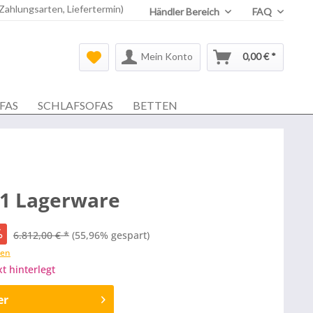
 Zahlungsarten, Liefertermin)
Händler Bereich
FAQ
Mein Konto
0,00 € *
FAS
SCHLAFSOFAS
BETTEN
01 Lagerware
6.812,00 € *
(55,96% gespart)
ten
xt hinterlegt
er