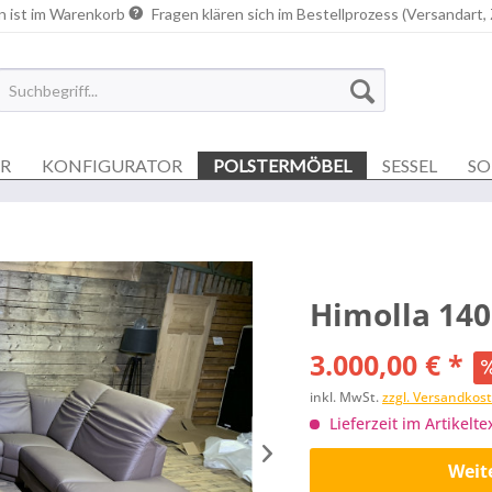
n ist im Warenkorb
Fragen klären sich im Bestellprozess (Versandart,
ER
KONFIGURATOR
POLSTERMÖBEL
SESSEL
SO
Himolla 14
3.000,00 € *
inkl. MwSt.
zzgl. Versandkos
Lieferzeit im Artikelte
Weit