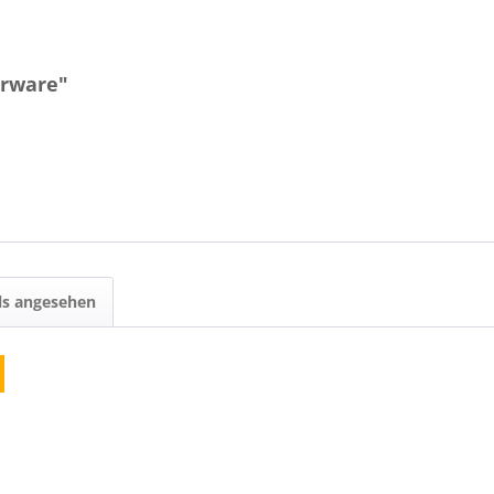
erware"
ls angesehen